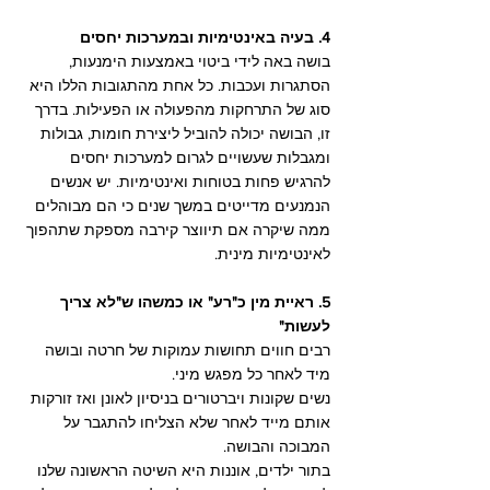
4. בעיה באינטימיות ובמערכות יחסים
בושה באה לידי ביטוי באמצעות הימנעות, 
הסתגרות ועכבות. כל אחת מהתגובות הללו היא 
סוג של התרחקות מהפעולה או הפעילות. בדרך 
זו, הבושה יכולה להוביל ליצירת חומות, גבולות 
ומגבלות שעשויים לגרום למערכות יחסים 
להרגיש פחות בטוחות ואינטימיות. יש אנשים 
הנמנעים מדייטים במשך שנים כי הם מבוהלים 
ממה שיקרה אם תיווצר קירבה מספקת שתהפוך 
לאינטימיות מינית.
5. ראיית מין כ"רע" או כמשהו ש"לא צריך 
לעשות"
רבים חווים תחושות עמוקות של חרטה ובושה 
מיד לאחר כל מפגש מיני.
נשים שקונות ויברטורים בניסיון לאונן ואז זורקות 
אותם מייד לאחר שלא הצליחו להתגבר על 
המבוכה והבושה.
בתור ילדים, אוננות היא השיטה הראשונה שלנו 