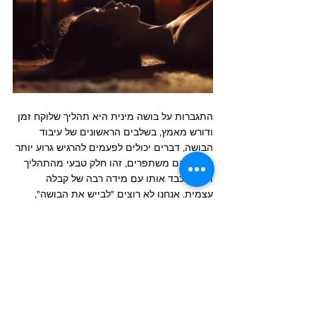
התגברות על בושה מינית היא תהליך שלוקח זמן 
ודורש מאמץ, בשלבים הראשונים של עיבוד 
הבושה, דברים יכולים לפעמים להרגיש גרוע יותר 
לפני שהם משתפרים, זהו חלק טבעי מהתהליך 
וצריך לכבד אותו עם מידה רבה של קבלה 
עצמית. אנחנו לא רוצים "לבייש את הבושה", 
בסופו של דבר, בושה מינית אין מה להתבייש בה 
 ישנן דרכים רבות לחקור את שחרורה ואין דרך 
אחת נכונה.
עם סבלנות, התמדה ותמיכה נכונה, ניתן 
להתגבר על הבושה המינית, לחוות חיי מין 
בריאים ומספקים ולממש את הפוטנציאל המיני 
האינדיבידואלי.