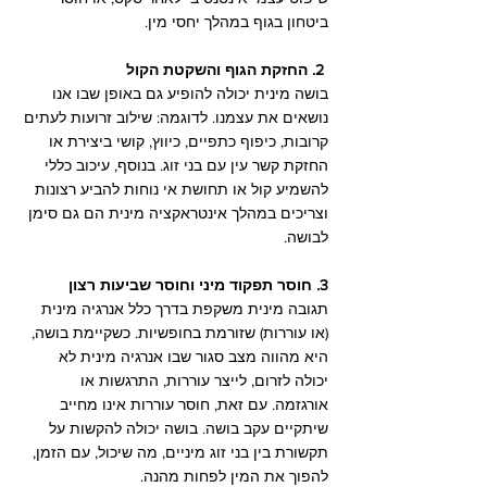
ביטחון בגוף במהלך יחסי מין.
2. החזקת הגוף והשקטת הקול
בושה מינית יכולה להופיע גם באופן שבו אנו 
נושאים את עצמנו. לדוגמה: שילוב זרועות לעתים 
קרובות, כיפוף כתפיים, כיווץ, קושי ביצירת או 
החזקת קשר עין עם בני זוג. בנוסף, עיכוב כללי 
להשמיע קול או תחושת אי נוחות להביע רצונות 
וצריכים במהלך אינטראקציה מינית הם גם סימן 
לבושה.
3. חוסר תפקוד מיני וחוסר שביעות רצון
תגובה מינית משקפת בדרך כלל אנרגיה מינית 
(או עוררות) שזורמת בחופשיות. כשקיימת בושה, 
היא מהווה מצב סגור שבו אנרגיה מינית לא 
יכולה לזרום, לייצר עוררות, התרגשות או 
אורגזמה. עם זאת, חוסר עוררות אינו מחייב 
שיתקיים עקב בושה. בושה יכולה להקשות על 
תקשורת בין בני זוג מיניים, מה שיכול, עם הזמן, 
להפוך את המין לפחות מהנה.